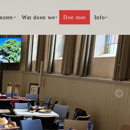
nsten
Wat doen we
Doe mee
Info