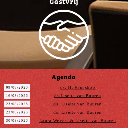
Gastvrij
Agenda
09/08/2026
ds. H. Kroeskop
16/08/2026
ds.Lisette van Buuren
23/08/2026
ds. Lisette van Buuren
23/08/2026
ds. Lisette van Buuren
30/08/2026
Laura Wevers & Lisette van Buuren