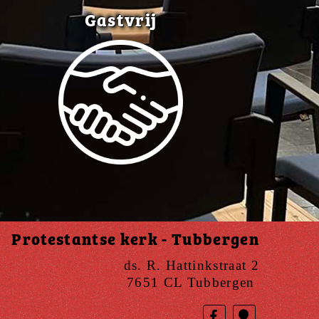
Gastvrij
Protestantse kerk - Tubbergen
ds. R. Hattinkstraat 2
7651 CL Tubbergen