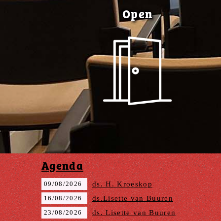
Open
Agenda
09/08/2026
ds. H. Kroeskop
16/08/2026
ds.Lisette van Buuren
23/08/2026
ds. Lisette van Buuren