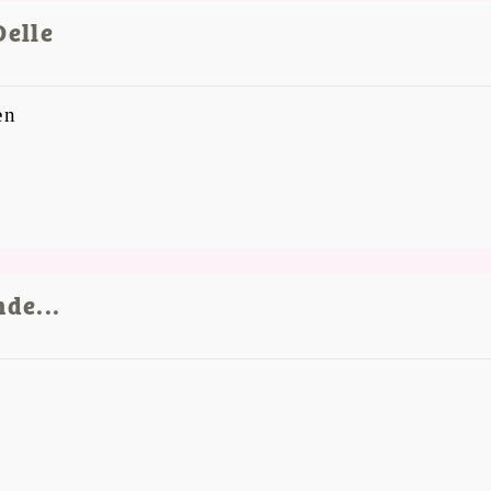
Delle
en
de...