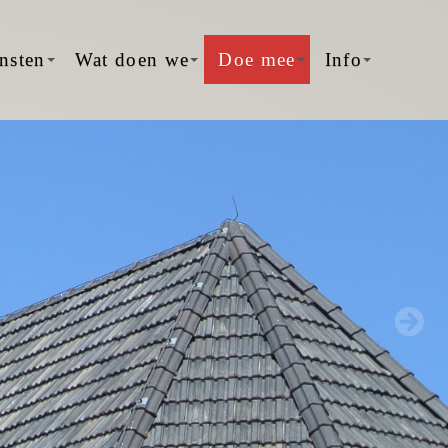
nsten
Wat doen we
Doe mee
Info